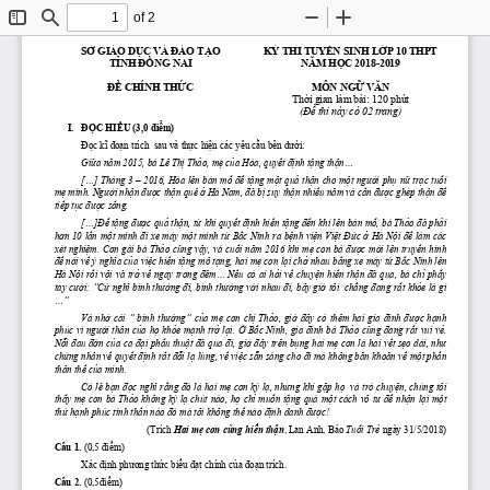
of 2
Toggle
Find
Zoom
Zoom
Sidebar
Out
In
SỞ
 GIÁO 
DỤC
 VÀ 
ĐÀO
TẠO
KỲ
 THI 
TUYỂN
 SINH 
LỚP
 10 THPT
TỈNH
ĐỒNG
 NAI
NĂM
HỌC
 2018-2019
ĐỀ
 CHÍNH 
THỨC
MÔN 
NGỮ
VĂN
Thời
 gian làm bài: 120 phút
(Đề
 thi này có 02 trang)
I.
 ĐỌC
HIỂU
 (3,0 
điểm)
Đọc
kĩ
đoạn
 trích  sau và 
thực
hiện
 các yêu 
cầu
 bên 
dưới:
Giữa
năm
 2015, bà Lê 
Thị
Thảo,
mẹ
của
 Hòa, 
quyết
định
tặng
thận...
[...] Tháng 3 – 2016, Hòa lên bàn 
mổ
để
tặng
một
quả
thận
 cho 
một
người
phụ
nữ
trạc
tuổi
mẹ
 mình. 
Người
nhận
được
thận
 quê 
ở
 Hà Nam, 
đã
bị
 suy 
thận
nhiều
năm
 và 
cần
được
 ghép 
thận
để
tiếp
tục
được
sống.
[...]Để
tặng
được
quả
thận,
từ
 khi 
quyết
định
hiến
tặng
đến
 khi lên bàn 
mổ,
 bà 
Thảo
đã
phải
hơn
 10 
lần
một
 mình 
đi
 xe máy 
một
 mình 
từ
Bắc
 Ninh ra 
bệnh
viện
Việt
Đức
ở
 Hà 
Nội
để
 làm các 
xét 
nghiệm.
 Con gái bà 
Thảo
cũng
vậy,
 và 
cuối
năm
 2016 khi 
mẹ
 con bà 
được
mời
 lên 
truyền
 hình 
để
 nói 
về
 ý 
nghĩa
của
việc
hiến
tặng
 mô 
tạng,
 hai 
mẹ
 con 
lại
chở
 nhau 
bằng
 xe máy 
từ
Bắc
 Ninh lên 
Hà 
Nội
rồi
vội
 vã 
trở
về
 ngay trong 
đêm...
Nếu
 có ai 
hỏi
về
chuyện
hiến
thận
đã
 qua, bà 
chỉ
phẩy
tay 
cười:
“Cứ
nghĩ
 bình 
thường
đi,
 bình 
thường
với
 nhau 
đi,
 bây 
giờ
 tôi  
chẳng
đang
rất
khỏe
 là gì 
...”
Và 
nhờ
  cái  “  bình 
thường”
của
mẹ
  con 
chị
Thảo,
giờ
đây
  có  thêm  hai  gia 
đình
được
hạnh
phúc vì 
người
 thân 
của
họ
khỏe
mạnh
trở
lại.
Ở
Bắc
 Ninh, gia 
đình
 bà 
Thảo
cũng
đang
rất
 vui 
vẻ.
Nỗi
đau
đớn
của
 ca 
đại
phẩu
thuật
đã
 qua 
đi,
giờ
đây
 trên 
bụng
 hai 
mẹ
 con là hai 
vết
sẹo
 dài, 
như
chứng
 nhân 
về
quyết
định
rất
đỗi
lạ
 lùng, 
về
việc
sẵn
 sàng cho 
đi
 mà không 
băn
khoăn
về
một
phần
thân 
thể
của
 mình.
Có 
lẽ
bạn
đọc
nghĩ
rằng
đó
 là hai 
mẹ
 con 
kỳ
lạ,
nhưng
 khi 
gặp
họ
  và trò 
chuyện,
 chúng tôi 
thấy
mẹ
 con bà 
Thảo
 không 
kỳ
lạ
 chút nào, 
họ
chỉ
muốn
tặng
 quà 
một
 cách vô 
tư
để
nhận
lại
một
thứ
hạnh
 phúc tinh 
thần
 nào 
đó
 mà tôi không 
thể
 nào 
định
 danh 
được!
(Trích 
Hai 
mẹ
 con cùng 
hiến
thận
, Lan Anh, Báo 
Tuổi
Trẻ
ngày 31/5/2018)
Câu 1.
 (0,5 
điểm)
Xác 
định
phương
thức
biểu
đạt
 chính 
của
đoạn
 trích.
Câu 2.
(0,5điểm)