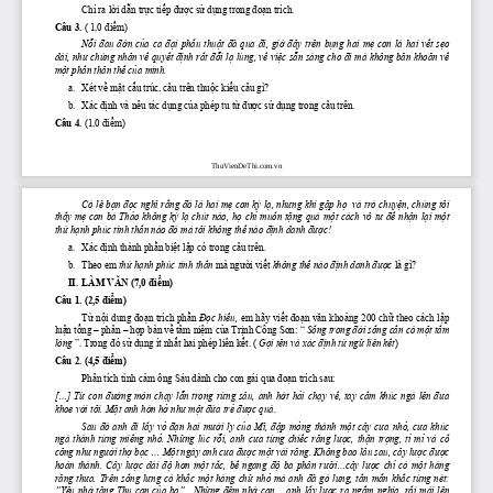
Chỉ
 ra 
lời
dẫn
trực
tiếp
được
sử
dụng
 trong 
đoạn
 trích.
Câu 3.
 ( 1,0 
điểm)
Nỗi
đau
đớn
của
  ca 
đại
phẩu
thuật
đã
  qua 
đi,
giờ
đây
  trên 
bụng
  hai 
mẹ
  con  là  hai 
vết
sẹo
dài, 
như
chứng
 nhân 
về
quyết
định
rất
đỗi
lạ
 lùng, 
về
việc
sẵn
 sàng cho 
đi
 mà không 
băn
khoăn
về
một
phần
 thân 
thể
của
 mình.
a.   Xét 
về
mặt
cấu
 trúc, câu trên 
thuộc
kiểu
 câu gì?
b.   Xác 
định
 và nêu tác 
dụng
của
 phép tu 
từ
được
sử
dụng
 trong câu trên.
Câu 4.
 (1,0 
điểm)
ThuVienDeThi.com.vn
Có 
lẽ
bạn
đọc
nghĩ
rằng
đó
 là hai 
mẹ
 con 
kỳ
lạ,
nhưng
 khi 
gặp
họ
  và trò 
chuyện,
 chúng tôi 
thấy
mẹ
 con bà 
Thảo
 không 
kỳ
lạ
 chút nào, 
họ
chỉ
muốn
tặng
 quà 
một
 cách vô 
tư
để
nhận
lại
một
thứ
hạnh
 phúc tinh 
thần
 nào 
đó
 mà tôi không 
thể
 nào 
định
 danh 
được!
a.   Xác 
định
 thành 
phần
biệt
lập
 có trong câu trên.
b.   Theo em 
thứ
hạnh
 phúc tinh 
thần
 mà 
người
viết
không 
thể
 nào 
định
 danh 
được
 là gì?
II. LÀM 
VĂN
 (7,0 
điểm)
Câu 1. (2,5 
điểm)
Từ
nội
 dung 
đoạn
 trích 
phần
Đọc
hiểu,
em hãy 
viết
đoạn
văn
khoảng
 200 
chữ
 theo cách 
lập
luận
tổng
 – phân – 
hợp
 bàn 
về
 tâm 
niệm
của
Trịnh
 Công 
Sơn:
 “ 
Sống
 trong 
đời
sống
cần
 có 
một
tấm
lòng
 ”. Trong 
đó
sử
dụng
 ít 
nhất
 hai phép liên 
kết.
 ( 
Gọi
 tên và xác 
định
từ
ngữ
 liên 
kết
)
Câu 2. (4,5 
điểm)
Phân tích tình 
cảm
 ông Sáu dành cho con gái qua 
đoạn
 trích sau:
[...] 
Từ
  con 
đường
  mòn 
chạy
lẫn
  trong 
rừng
  sâu,  anh 
hớt
hải
chạy
về,
  tay 
cầm
  khúc  ngà  lên 
đưa
khoe 
với
 tôi. 
Mặt
 anh 
hớn
hở
như
một
đứa
trẻ
được
 quà.
Sau 
đó
  anh 
đi
lấy
vỏ
đạn
  hai 
mưới
  ly 
của
Mĩ,
đập
mỏng
  thành 
một
  cây 
cưa
nhỏ,
cưa
  khúc 
ngà  thành 
từng
miếng
nhỏ.
Những
  lúc 
rỗi,
  anh 
cưa
từng
chiếc
răng
lược,
thận
trọng,
tỉ
mỉ
  và 
cố
công 
như
người
thợ
bạc
 ... 
Một
 ngày anh 
cưa
được
một
 vài 
răng.
 Không bao lâu sau, cây 
lược
được
hoàn  thành.  Cây 
lược
  dài 
độ
hơn
một
tấc,
bề
  ngang 
độ
  ba  phân 
rưỡi...cây
lược
chỉ
  có 
một
  hàng 
răng
thưa.
 Trên 
sống
lưng
 có 
khắc
một
 hàng 
chữ
nhỏ
 mà anh 
đã
 gò 
lưng,
tần
mẩn
khắc
từng
 nét: 
“Yêu 
nhớ
tặng
 Thu con 
của
ba”...Những
đêm
nhớ
 con... anh 
lấy
lược
 ra 
ngắm
 nghía, 
rồi
 mài lên 