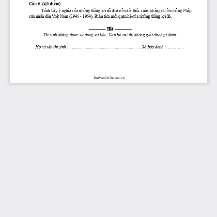
Câu 5.
(4,0 
điểm)
Trình bày ý ngh
ĩ
a c
ủ
a nh
ữ
ng th
ắ
ng l
ợ
i 
đ
ã 
đư
a 
đế
n k
ế
t thúc cu
ộ
c kháng chi
ế
n ch
ố
ng Pháp 
c
ủ
a nhân dân Vi
ệ
t Nam (1945 - 1954). Phân tích m
ố
i quan h
ệ
 c
ủ
a nh
ữ
ng th
ắ
ng l
ợ
i 
đ
ó.
------------ 
Hết
 ------------
Thí sinh không 
được
sử
dụng
 tài 
liệu.
 Cán 
bộ
 coi thi không 
giải
 thích gì thêm.
Họ
 và tên thí 
sinh:.....................................................................Số
 báo danh :...............
ThuVienDeThi.com.vn