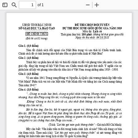
of 1
Toggle
Find
Zoom
Zoom
Sidebar
Out
In
UBND 
TỈNH
BẮC
 NINH
ĐỀ
 THI 
CHỌN
ĐỘI
TUYỂN
SỞ
 GIÁO 
DỤC
 VÀ 
ĐÀO
TẠO
DỰ
 THI 
HỌC
 SINH 
GIỎI
QUỐC
 GIA 
NĂM
 2019
 ̄ ̄ ̄ ̄ ̄ ̄ ̄ ̄ ̄ ̄ ̄ ̄ ̄ ̄ ̄ ̄ ̄ ̄ ̄ ̄ ̄ ̄
Môn thi: 
Lịch
sử
ĐỀ
 CHÍNH 
THỨC
Thời
 gian làm bài: 
180 phút
 (không 
kể
thời
 gian giao 
đề)
Ngày thi 
thứ
nhất:
 04/10/2018
(Đề
 thi có 01 trang)
 ̄ ̄ ̄ ̄ ̄ ̄ ̄ ̄ ̄ ̄ ̄ ̄ ̄ ̄ ̄ ̄ ̄ ̄ ̄ ̄ ̄ ̄ ̄ ̄ ̄ ̄ ̄ ̄ ̄ ̄ ̄ ̄ ̄ ̄ ̄ ̄ ̄ ̄ ̄ ̄ ̄ ̄
Câu 1.
(5,0 
điểm)
Tóm 
 tắt
  chính  sách 
 đối
 ngoại
 của
 Nhật
 Bản
  trong  và  sau 
 thời
  kì  C
hiến
  tranh 
 lạnh.
Chính sách 
đó
 có 
ảnh
hưởng
như
thế
 nào 
đến
sự
 phát 
triển
 kinh 
tế
Nhật
Bản?
Câu 2.
(4,0 
điểm)
Trình bày 
sự
 phân hóa xã 
hội
 và thái 
độ
 chính 
trị
đối
với
 phong trào yêu 
nước
của
 các 
giai 
cấp,
tầng
lớp
  trong  xã 
hội
Việt
  Nam  sau  C
hiến
  tranh 
thế
giới
thứ
nhất.
  Ý 
nghĩa
của
sự
phân hóa xã 
hội
với
 phong trào dân 
tộc
 dân 
chủ
ở
Việt
 Nam trong 
những
năm
 1919 - 1930.
Câu 3.
(4,0 
điểm)
Vì sao 
năm
 1941 Trung 
ương
Đảng
 và 
Nguyễn
 Ái 
Quốc
chủ
trương
 thành 
lập
 M
ặt
trận
Việt
 Minh? Phân tích vai trò 
của
 M
ặt
trận
Việt
 Minh 
đối
với
thắng
lợi
của
 Cách 
mạng
 tháng 
Tám 
năm
 1945?
Câu 4.
(3,0 
điểm)
“...Chúng ta 
muốn
 hòa bình, chúng ta 
phải
 nhân 
nhượng.
Nhưng
 chúng ta càng nhân 
nhượng,
thực
 dân Pháp càng 
lấn
tới,
 vì chúng 
quyết
 tâm 
cướp
nước
 ta 
lần
nữa!
 Không!  Chúng  ta  thà  hi  sinh 
tất
cả,
chứ
nhất
định
  không 
chịu
mất
nước,
nhất
định
không 
chịu
 làm nô 
lệ...
Bất
  kì 
đàn
  ông, 
đàn
  bà, 
bất
  kì 
người
  già, 
người
trẻ,
  không  chia  tôn  giáo, 
đảng
  phái, 
dân 
tộc.
Hễ
 là 
người
Việt
 Nam thì 
phải
đứng
 lên 
đánh
thực
 dân Pháp 
để
cứu
Tổ
quốc.
 Ai có 
súng dùng súng. Ai có 
gươm
 dùng 
gươm,
 không có 
gươm
 thì dùng 
cuốc,
thuổng,
gậy
gộc.
 Ai 
cũng
phải
 ra 
sức
chống
thực
 dân Pháp 
cứu
nước...”
(Trích 
“L
ờ
i kêu g
ọ
i toàn qu
ố
c kháng chi
ế
n”
 - Ch
ủ
 t
ị
ch H
ồ
 Chí Minh)
Hãy cho 
biết:
Văn
kiện
 trên ra 
đời
 trong hoàn 
cảnh
lịch
sử
 nào? Nêu 
nội
 dung 
cơ
bản
của
đoạn
  trích.  Theo  anh 
(chị)
“Lời
  kêu 
gọi
  toàn 
quốc
  kháng 
chiến
”  có  nét 
tương
đồng
với
những
lời
hiệu
triệu
 nào trong 
lịch
sử
 khi 
Tổ
quốc
bị
 xâm 
lăng?